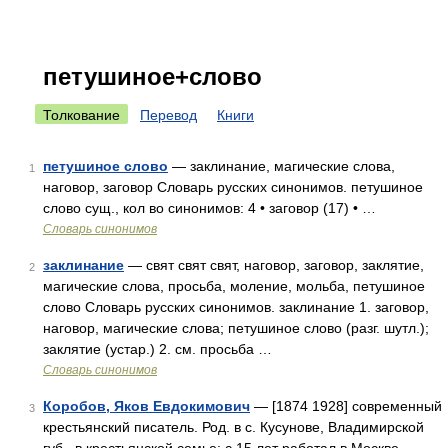
петушиное+слово
Толкование
Перевод
Книги
петушиное слово
— заклинание, магические слова,
1
наговор, заговор Словарь русских синонимов. петушиное
слово сущ., кол во синонимов: 4 • заговор (17) • …
Словарь синонимов
заклинание
— свят свят свят, наговор, заговор, заклятие,
2
магические слова, просьба, моление, мольба, петушиное
слово Словарь русских синонимов. заклинание 1. заговор,
наговор, магические слова; петушиное слово (разг. шутл.);
заклятие (устар.) 2. см. просьба …
Словарь синонимов
Коробов, Яков Евдокимович
— [1874 1928] современный
3
крестьянский писатель. Род. в с. Кусунове, Владимирской