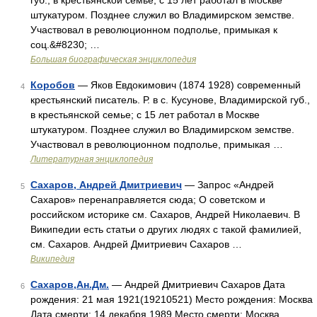
губ., в крестьянской семье; с 15 лет работал в Москве
штукатуром. Позднее служил во Владимирском земстве.
Участвовал в революционном подполье, примыкая к
соц.&#8230; …
Большая биографическая энциклопедия
Коробов
— Яков Евдокимович (1874 1928) современный
4
крестьянский писатель. Р. в с. Кусунове, Владимирской губ.,
в крестьянской семье; с 15 лет работал в Москве
штукатуром. Позднее служил во Владимирском земстве.
Участвовал в революционном подполье, примыкая …
Литературная энциклопедия
Сахаров, Андрей Дмитриевич
— Запрос «Андрей
5
Сахаров» перенаправляется сюда; О советском и
российском историке см. Сахаров, Андрей Николаевич. В
Википедии есть статьи о других людях с такой фамилией,
см. Сахаров. Андрей Дмитриевич Сахаров …
Википедия
Сахаров,Ан.Дм.
— Андрей Дмитриевич Сахаров Дата
6
рождения: 21 мая 1921(19210521) Место рождения: Москва
Дата смерти: 14 декабря 1989 Место смерти: Москва …